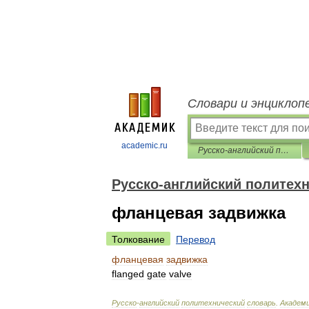
Словари и энциклоп
academic.ru
Русско-английский политехнический словарь
Русско-английский политех
фланцевая задвижка
Толкование
Перевод
фланцевая
задвижка
flanged
gate
valve
Русско
-
английский
политехнический
словарь
.
Академ