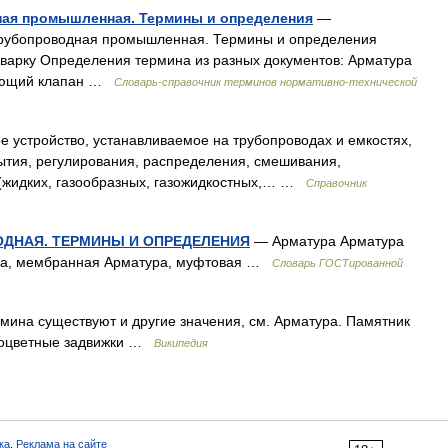
ная промышленная. Термины и определения
—
трубопроводная промышленная. Термины и определения
иварку Определения термина из разных документов: Арматура
рующий клапан …
Словарь-справочник терминов нормативно-технической
 устройство, устанавливаемое на трубопроводах и емкостях,
ытия, регулирования, распределения, смешивания,
(жидких, газообразных, газожидкостных,… …
Справочник
ВОДНАЯ. ТЕРМИНЫ И ОПРЕДЕЛЕНИЯ
— Арматура Арматура
ура, мембранная Арматура, муфтовая …
Словарь ГОСТированной
мина существуют и другие значения, см. Арматура. Памятник
ноцветные задвижки …
Википедия
ка
,
Реклама на сайте