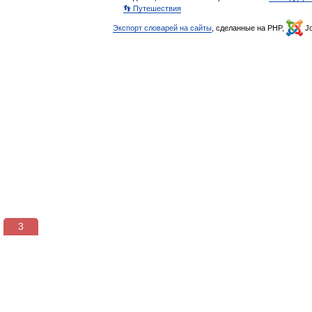
👣 Путешествия
Экспорт словарей на сайты
, сделанные на PHP,
Jo
3