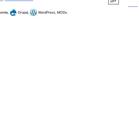
18+
omla,
Drupal,
WordPress, MODx.