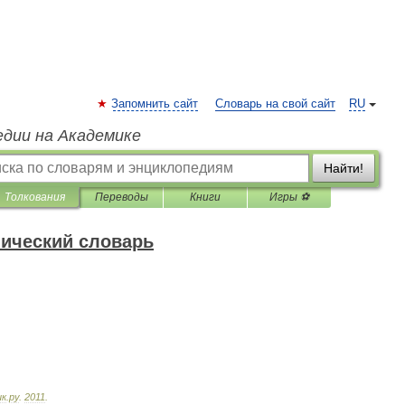
Запомнить сайт
Словарь на свой сайт
RU
едии на Академике
Найти!
Толкования
Переводы
Книги
Игры ⚽
нический словарь
ик
.
ру
.
2011
.