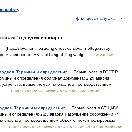
ю работу
фланцевая катушка
движка" в других словарях:
 [http://slovarionline.ru/anglo russkiy slovar neftegazovoy
я промышленность EN cast flanged plug wedge …
Справочник
водная. Термины и определения
— Терминология ГОСТ Р
рмины и определения оригинал документа: 2.29 авария:
х устройств, применяемых на опасном производственном
ли… …
Словарь-справочник терминов нормативно-технической
одная. Термины и определения
— Терминология СТ ЦКБА
ины и определения: 2.29 авария Разрушение сооружений и/
 на опасном производственном объекте, неконтролируемые
.… …
Словарь-справочник терминов нормативно-технической документации